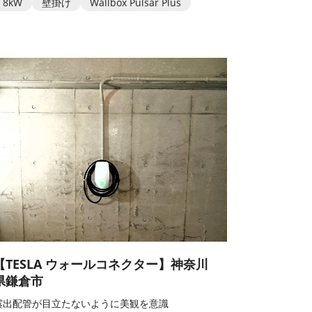
8kW
壁掛け
Wallbox Pulsar Plus
【TESLA ウォールコネクター】神奈川
県鎌倉市
露出配管が目立たないように美観を意識