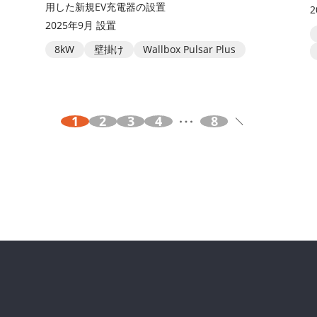
用した新規EV充電器の設置
2025年9月 設置
8kW
壁掛け
Wallbox Pulsar Plus
1
2
3
4
8