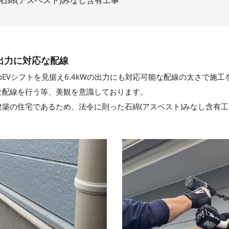
石綿(アスベスト)みなし含有工事
出力に対応な配線
EVシフトを見据え6.4kWの出力にも対応可能な配線の太さで施
な配線を行う等、美観を意識しております。
に建築の住宅であるため、法令に則った石綿(アスベスト)みなし含有