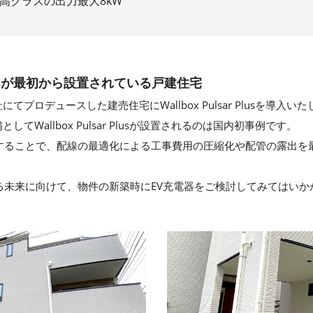
高クラスの出力最大8kW
r Plusが最初から設置されている戸建住宅
プロデュースした建売住宅にWallbox Pulsar Plusを導入い
てWallbox Pulsar Plusが設置されるのは国内初事例です。
置することで、配線の最適化による工事費用の圧縮化や配管の露出を
る未来に向けて、物件の新築時にEV充電器をご検討してみてはいか