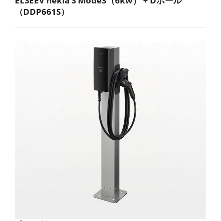
ELSEEV hekia S Mode3（6kw） + Dポール
（DDP661S）