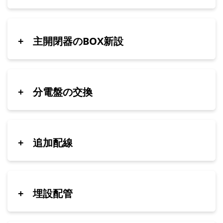
+
主開閉器のBOX新設
+
分電盤の交換
+
追加配線
+
埋設配管