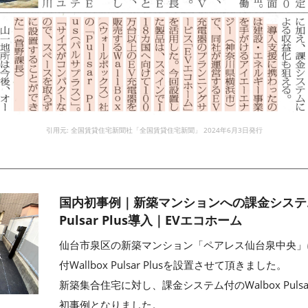
引用元:
全国賃貸住宅新聞社「全国賃貸住宅新聞」 2024年6月3日発行
国内初事例｜新築マンションへの課金システム付
Pulsar Plus導入｜EVエコホーム
仙台市泉区の新築マンション「ペアレス仙台泉中央」
付Wallbox Pulsar Plusを設置させて頂きました。
新築集合住宅に対し、課金システム付のWalbox Pulsa
初事例となりました。