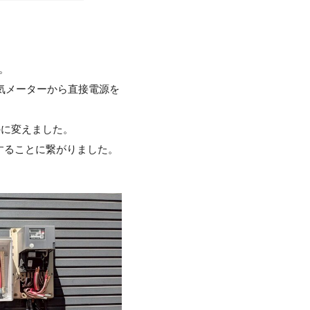
。
気メーターから直接電源を
。
のに変えました。
することに繋がりました。