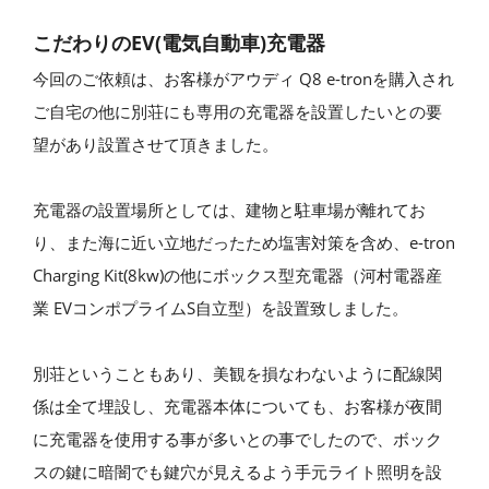
こだわりのEV(電気自動車)充電器
今回のご依頼は、お客様がアウディ Q8 e-tronを購入され
ご自宅の他に別荘にも専用の充電器を設置したいとの要
望があり設置させて頂きました。
充電器の設置場所としては、建物と駐車場が離れてお
り、また海に近い立地だったため塩害対策を含め、e-tron
Charging Kit(8kw)の他にボックス型充電器（河村電器産
業 EVコンポプライムS自立型）を設置致しました。
別荘ということもあり、美観を損なわないように配線関
係は全て埋設し、充電器本体についても、お客様が夜間
に充電器を使用する事が多いとの事でしたので、ボック
スの鍵に暗闇でも鍵穴が見えるよう手元ライト照明を設