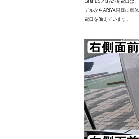
Leaf B5／B7の充電
デルからARIYA同様に
電口を備えています。