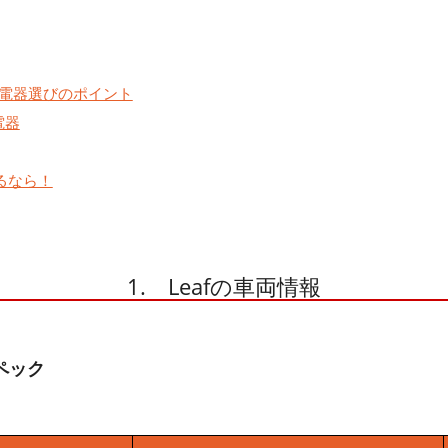
)用充電器選びのポイント
電器
せるなら！
1. Leafの車両情報
スペック