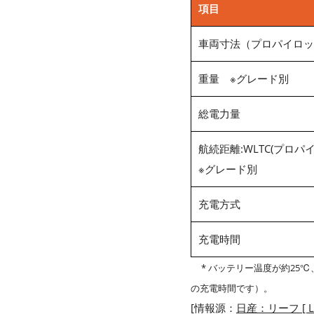
項目
車両寸法（プロパイロット
重量 ※グレード別
総電力量
航続距離:WLTC(プロパイ
※グレード別
充電方式
充電時間
* バッテリー温度が約25
の充電時間です）。
[情報源：
日産：リーフ [ LE