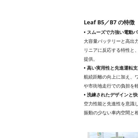
Leaf B5／B7 の特徴
• スムーズで力強い電動
大容量バッテリーと高出
リニアに反応する特性と
提供。
• 高い実用性と先進運転
航続距離の向上に加え、ワ
や市街地走行での負担を
• 洗練されたデザインと
空力性能と先進性を意識
振動の少ない車内空間と