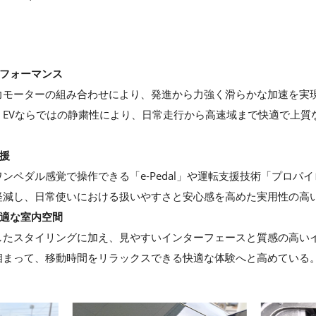
パフォーマンス
力モーターの組み合わせにより、発進から力強く滑らかな加速を実
、EVならではの静粛性により、日常走行から高速域まで快適で上質
支援
ンペダル感覚で操作できる「e‑Pedal」や運転支援技術「プロパ
軽減し、日常使いにおける扱いやすさと安心感を高めた実用性の高い
快適な室内空間
したスタイリングに加え、見やすいインターフェースと質感の高い
相まって、移動時間をリラックスできる快適な体験へと高めている