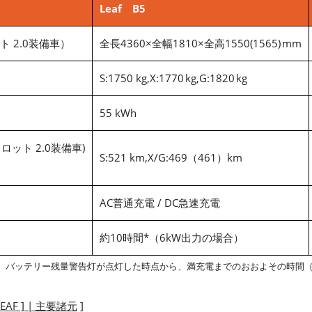
Leaf B5
 2.0装備車）
全長4360×全幅1810×全高1550(1565) mm
S:1750 kg,X:1770 kg,G:1820 kg
55 kWh
ロット 2.0装備車)
S:521 km,X/G:469（461）km
AC普通充電 / DC急速充電
約10時間*（6kW出力の場合）
℃、バッテリー残量警告灯が点灯した時点から、満充電までのおおよその時間（20
AF ] | 主要諸元
]