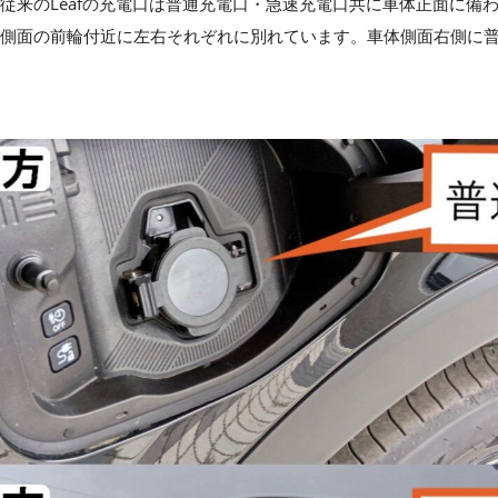
口は、従来のLeafの充電口は普通充電口・急速充電口共に車体正面に
車体側面の前輪付近に左右それぞれに別れています。車体側面右側に