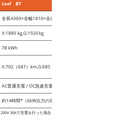
Leaf B7
全長4360×全幅1810×全高1550(1565) mm
X:1880 kg,G:1920 kg
78 kWh
X:702（687）km,G:685（670）km
AC普通充電 / DC急速充電
約14時間*（6kW出力の場合）
0V 30Aで充電を⾏った場合