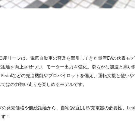
た日産リーフは、電気自動車の普及を牽引してきた量産EVの代表モデ
続距離を向上させつつ、モーター出力を強化。滑らかな加速と高い
‑Pedalなどの先進機能やプロパイロットを備え、運転支援と使い
らではの力強い走りを楽しめるモデルです。
/B7の発売価格や航続距離から、自宅(家庭)用EV充電器の必要性、Leaf
ます！