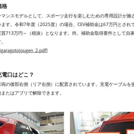
の価格
パフォーマンスモデルとして、スポーツ走行を楽しむための専用設計が施
ます。令和7年度（2025度）の場合、CEV補助金は67万円とさ
質713万円～（税抜）となります。尚、補助金取得要件として自
す。
garagotojougen_2.pdf
]
N の充電口はどこ？
電口は、車両の後部右側（リア右側）に配置されています。充電ケーブル
動またはアプリで解除できます。