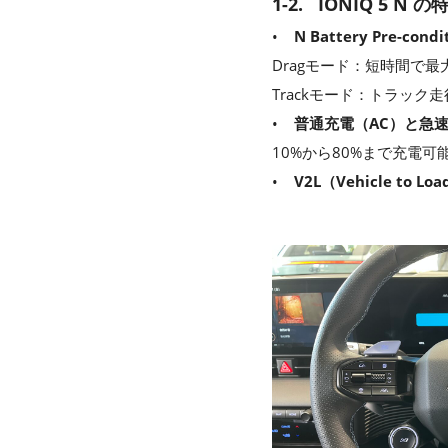
1-2. IONIQ 5 N の
•
N Battery Pre-cond
Dragモード：短時間で
Trackモード：トラッ
•
普通充電（AC）と急
10%から80%まで充電可
•
V2L（Vehicle to Lo