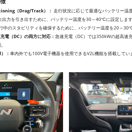
特徴
itioning（Drag/Track）：
走行状況に応じて最適なバッテリー温
最大出力を引き出すために、バッテリー温度を30～40℃に設定しま
ク走行中のスタビリティを確保するために、バッテリー温度を20～3
速充電（DC）の両方に対応：
急速充電（DC）では350kWの超高速
能。
ad）：
車內外でも100V電子機器を使用できるV2L機能を搭載してい