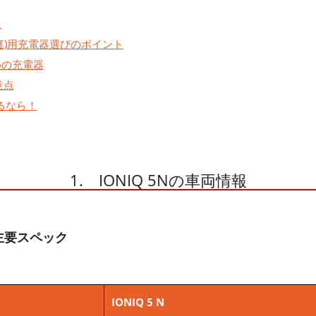
報
宅(家庭)用充電器選びのポイント
すめの充電器
意点
せるなら！
1. IONIQ 5Nの車両情報
 の主要スペック
IONIQ 5 N